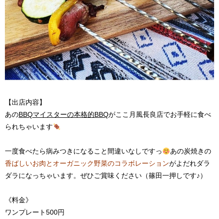
【出店内容】
あの
BBQマイスターの本格的BBQ
がここ月風長良店でお手軽に食べ
られちゃいます
一度食べたら病みつきになること間違いなしですっ
あの炭焼きの
香ばしいお肉とオーガニック野菜のコラボレーション
がよだれダラ
ダラになっちゃいます。ぜひご賞味ください（篠田一押しです♪）
《料金》
ワンプレート500円