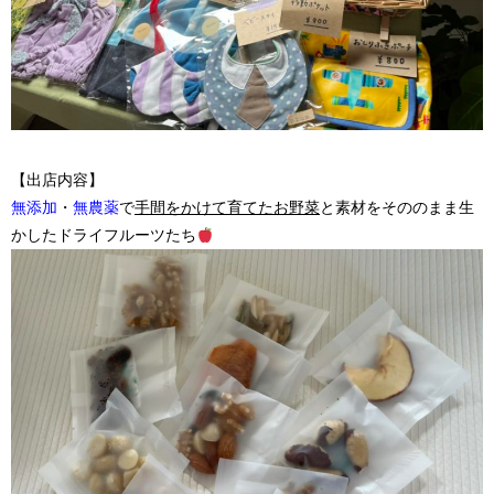
【出店内容】
無添加
・
無農薬
で
手間をかけて育てたお野菜
と素材をそののまま生
かしたドライフルーツたち