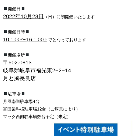
開催内容
開催日
2022年10月23日
（日）に初開催いたします
開催日時
10：00〜16：00
までとなっております
開催場所
〒502-0813
岐阜県岐阜市福光東2−2−14
月と風長良店
駐車場
月風南側駐車場4台
富田歯科様駐車場12台（ご厚意により）
マック西側駐車場数台予定（未定）