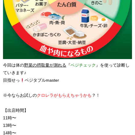
今回は体の
野菜の摂取量が測れる
『
ベジチェック
』を使って診断し
ていきます♪
目指せっ
ベジタブルmaster
※今ならお試しの
クロレラがもらえちゃうかも
？！
【出店時間】
11時〜
13時〜
14時〜