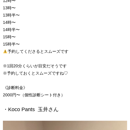
12
時〜
13
時〜
13
時半〜
14
時〜
14
時半〜
15
時〜
15
時半〜
予約してくださるとスムーズです
※1回20分くらいが目安だそうです
※予約しておくとスムーズですね♡
《診断料金》
2000円〜（個性診断シート
付き）
・Koco Pants 玉井さん