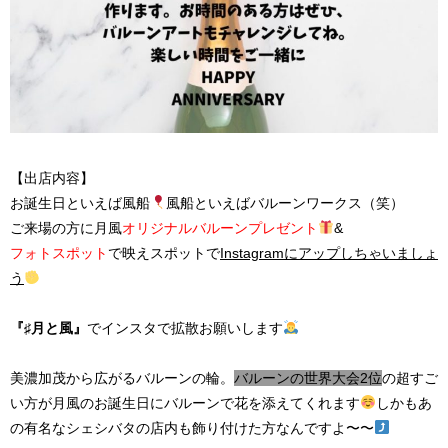
【出店内容】
お誕生日といえば風船
風船といえばバルーンワークス（笑）
ご来場の方に月風
オリジナルバルーンプレゼント
&
フォトスポット
で映えスポットで
Instagramにアップしちゃいましょ
う
『♯月と風』
でインスタで拡散お願いします
美濃加茂から広がるバルーンの輪。
バルーンの世界大会2位
の超すご
い方が月風のお誕生日にバルーンで花を添えてくれます
しかも
あ
の有名なシェシバタの店内も飾り付けた方なんですよ〜〜