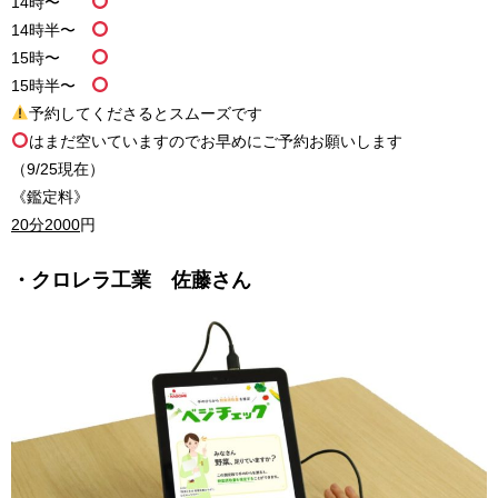
14
時〜
14
時半〜
15
時〜
15
時半〜
予約してくださるとスムーズです
はまだ空いていますのでお早めにご予約お願いします
（9/25現在）
《鑑定料》
20
分
2000
円
・クロレラ工業 佐藤さん