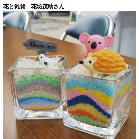
花と雑貨 花坊茂助さん