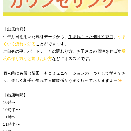
【出店内容】
生年月日を用いた統計データから、
生まれもった個性や能力
、
うま
くいく流れを知る
ことができます。
ご自身の事、パートナーとの関わり方、お子さまの個性を伸ばす
環
境の作り方など知りたい方
などにオススメです。
個人的にも僕（篠田）もコミュニケーションの一つとして学んでお
り、楽しく相手が知れて人間関係がうまく行っておりますよー
【出店時間】
10
時〜
10
時半〜
11
時〜
11
時半〜