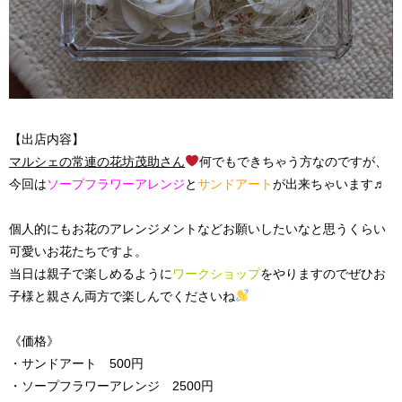
【出店内容】
マルシェの常連の花坊茂助さん
何でもできちゃう方なのですが、
今回は
ソープフラワーアレンジ
と
サンドアート
が出来ちゃいます♬
個人的にもお花のアレンジメントなどお願いしたいなと思うくらい
可愛いお花たちですよ。
当日は親子で楽しめるように
ワークショップ
をやりますのでぜひお
子様と親さん両方で楽しんでくださいね
《価格》
・サンドアート 500円
・ソープフラワーアレンジ 2500円