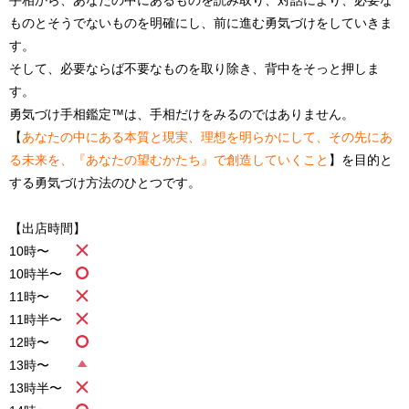
ものとそうでないものを明確にし、前に進む勇気づけをしていきま
す。
そして、必要ならば不要なものを取り除き、背中をそっと押しま
す。
勇気づけ手相鑑定
™️
は、手相だけをみるのではありません。
【
あなたの中にある本質と現実、理想を明らかにして、その先にあ
る未来を、『あなたの望むかたち』で創造していくこと
】を目的と
する勇気づけ方法のひとつです。
【出店時間】
10
時〜
10
時半〜
11
時〜
11
時半〜
12
時〜
13
時〜
13
時半〜