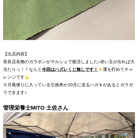
【出店内容】
長良店名物のガラポンがマルシェで復活しました♪赤い玉が出れば大
当たりっ！！なんと
今回はハズレくじ無しです！
運を貯めてチャ
レンジです
※月風便りに入っている引換券か10月に送るハガキがあるとガラガ
ラできます♪
管理栄養士MITO 土佐さん