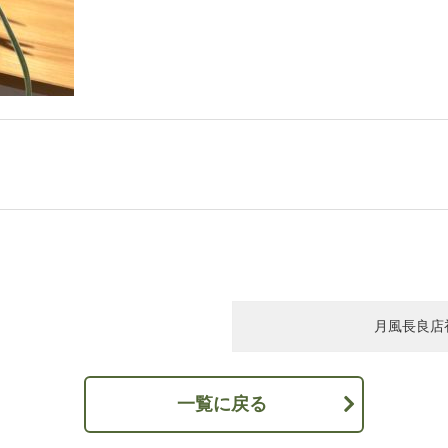
月風長良店初
一覧に戻る