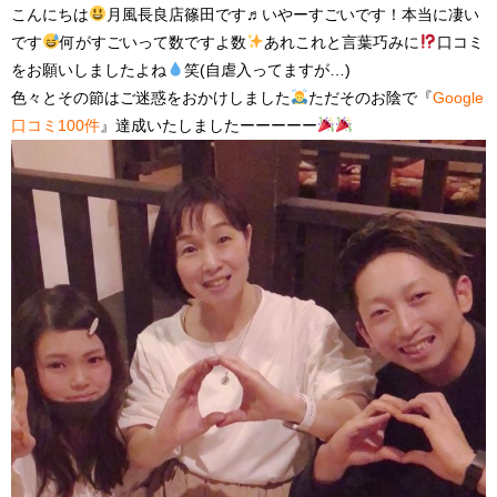
こんにちは
月風長良店篠田です♬いやーすごいです！本当に凄い
です
何がすごいって数ですよ数
あれこれと言葉巧みに
口コミ
をお願いしましたよね
笑(自虐入ってますが…)
色々とその節はご迷惑をおかけしました
ただそのお陰で『
Google
口コミ100件
』達成いたしましたーーーーー