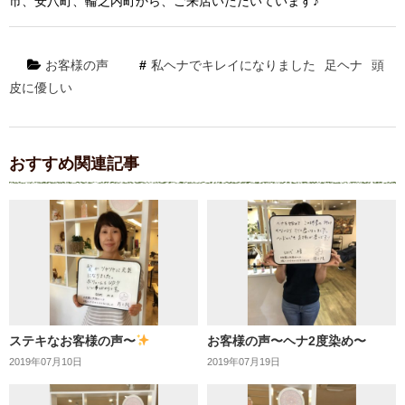
市、安八町、輪之内町から、ご来店いただいています♪
お客様の声
私ヘナでキレイになりました
足ヘナ
頭
皮に優しい
おすすめ関連記事
ステキなお客様の声〜
お客様の声〜ヘナ2度染め〜
2019年07月10日
2019年07月19日