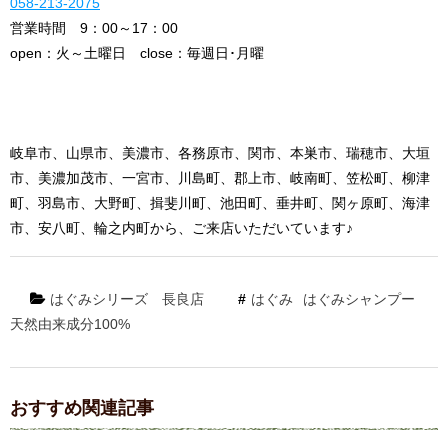
058-213-2075
営業時間 9：00～17：00
open：火～土曜日 close：毎週日･月曜
岐阜市、山県市、美濃市、各務原市、関市、本巣市、瑞穂市、大垣
市、美濃加茂市、一宮市、川島町、郡上市、岐南町、笠松町、柳津
町、羽島市、大野町、揖斐川町、池田町、垂井町、関ヶ原町、海津
市、安八町、輪之内町から、ご来店いただいています♪
はぐみシリーズ
長良店
はぐみ
はぐみシャンプー
天然由来成分100%
おすすめ関連記事