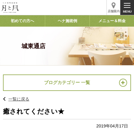
店舗案内
初めての方へ
ヘナ施術例
メニュー＆料金
城東通店
ブログカテゴリー 一覧
一覧に戻る
癒されてください★
2019年04月17日