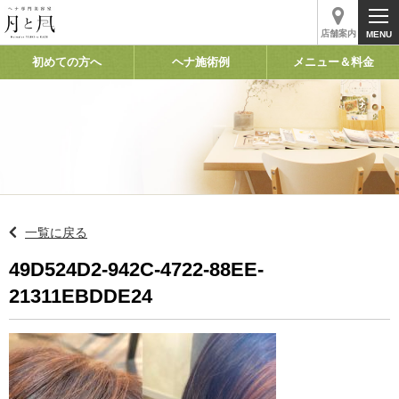
店舗案内
初めての方へ
ヘナ施術例
メニュー＆料金
一覧に戻る
49D524D2-942C-4722-88EE-
21311EBDDE24